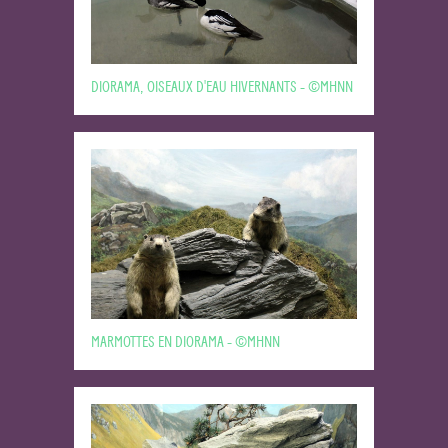
DIORAMA, OISEAUX D'EAU HIVERNANTS - ©MHNN
MARMOTTES EN DIORAMA - ©MHNN