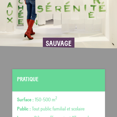
SAUVAGE
PRATIQUE
2
Surface :
150-500 m
Public :
Tout public familial et scolaire