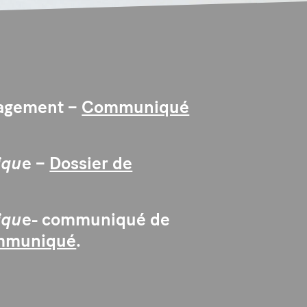
nagement –
Communiqué
iqu
e –
Dossier de
iqu
e- communiqué de
ommuniqué
.