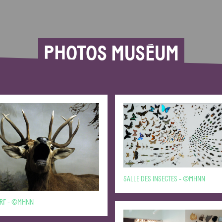
PHOTOS MUSÉUM
SALLE DES INSECTES - ©MHNN
ERF - ©MHNN