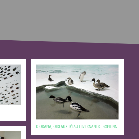
DIORAMA, OISEAUX D'EAU HIVERNANTS - ©MHNN