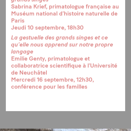
Sabrina Krief, primatologue française au
Muséum national d’histoire naturelle de
Paris
Jeudi 10 septembre, 18h30
La gestuelle des grands singes et ce
qu’elle nous apprend sur notre propre
langage
Emilie Genty, primatologue et
collaboratrice scientifique à l’Université
de Neuchâtel
Mercredi 16 septembre, 12h30,
conférence pour les familles