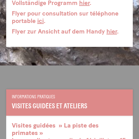
Vollständige Programm
hier
.
Flyer pour consultation sur téléphone
portable
ici
.
Flyer zur Ansicht auf dem Handy
hier
.
INFORMATIONS PRATIQUES
VISITES GUIDÉES ET ATELIERS
Visites guidées » La piste des
primates »