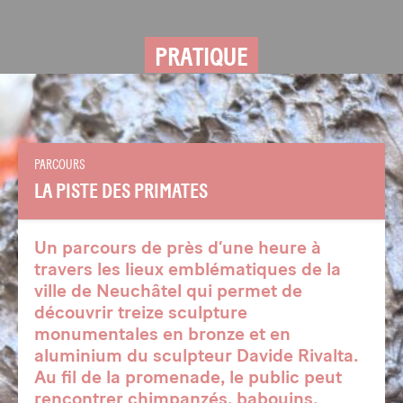
PRATIQUE
PARCOURS
LA PISTE DES PRIMATES
Un parcours de près d’une heure à
travers les lieux emblématiques de la
ville de Neuchâtel qui permet de
découvrir treize sculpture
monumentales en bronze et en
aluminium du sculpteur Davide Rivalta.
Au fil de la promenade, le public peut
rencontrer chimpanzés, babouins,