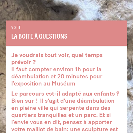
VISITE
LA BOÎTE À QUESTIONS
Je voudrais tout voir, quel temps
prévoir ?
Il faut compter environ 1h pour la
déambulation et 20 minutes pour
l’exposition au Muséum
Le parcours est-il adapté aux enfants ?
Bien sur ! Il s’agit d’une déambulation
en pleine ville qui serpente dans des
quartiers tranquilles et un parc. Et si
l’envie vous en dit, pensez à apporter
votre maillot de bain: une sculpture est