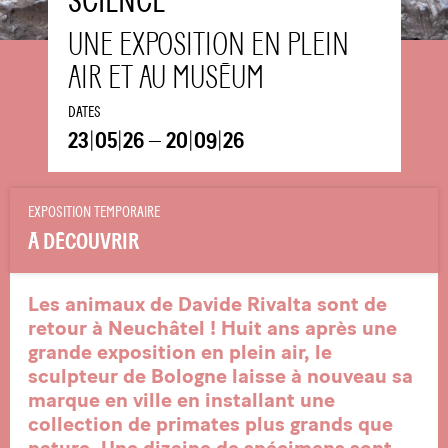
SCIENCE
UNE EXPOSITION EN PLEIN
AIR ET AU MUSÉUM
DATES
23
|
05
|
26
—
20
|
09
|
26
EXPOSITION TEMPORAIRE
À DÉCOUVRIR
Les animaux de Davide Rivalta sont de
retour à Neuchâtel ! Huit ans après une
grande exposition en plein air, le
sculpteur de Bologne laisse à nouveau sa
marque en ville en installant une
collection de primates plus grands que
nature. Une dizaine de spécimens sont