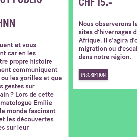
CHF 15.-
HNN
Nous observerons le
sites d’hivernages d
Afrique. Il s’agira d
guent et vous
migration ou d’esca
nt car en les
dans notre région.
tre propre histoire
ment communiquent
INSCRIPTION
ou les gorilles et que
s gestes sur
in ? Lors de cette
rimatologue Emilie
 le monde fascinant
et les découvertes
es sur leur