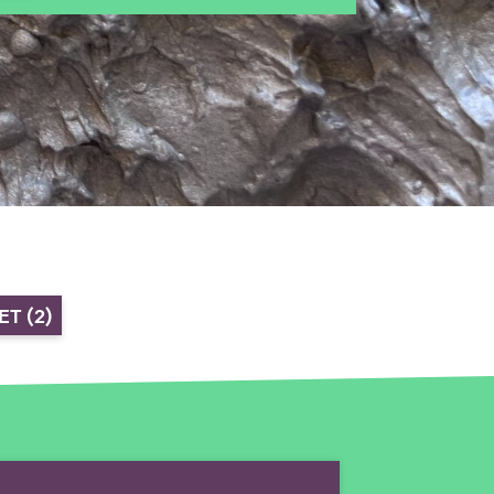
LET
(2)