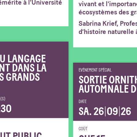
émérite à l’Université
vivant et l’importan
écosystèmes des gr
Sabrina Krief, Prof
d’histoire naturelle 
 DU LANGAGE
NT DANS LA
EVÉNEMENT SPÉCIAL
S GRANDS
SORTIE ORNIT
AUTOMNALE D
(S)
DATE
:30
SA. 26
|
09
|
26
COÛT
UT PUBLIC