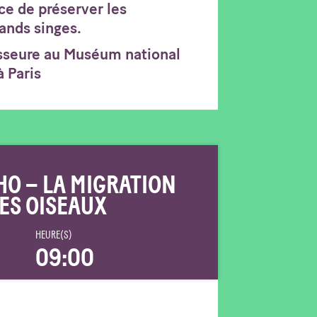
ce de préserver les
ands singes.
esseure au Muséum national
à Paris
HO – LA MIGRATION
ES OISEAUX
HEURE(S)
09:00