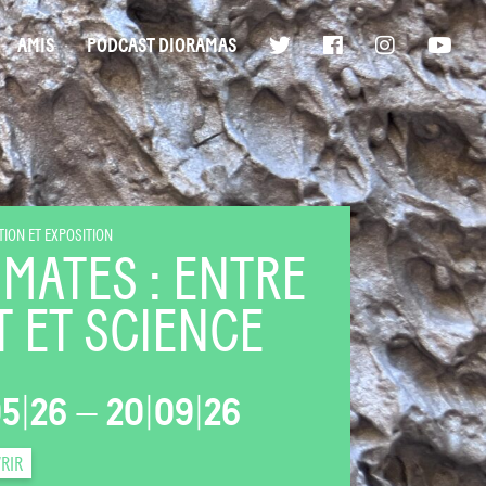
AMIS
PODCAST DIORAMAS
ION ET EXPOSITION
IMATES : ENTRE
T ET SCIENCE
05
|
26
—
20
|
09
|
26
RIR