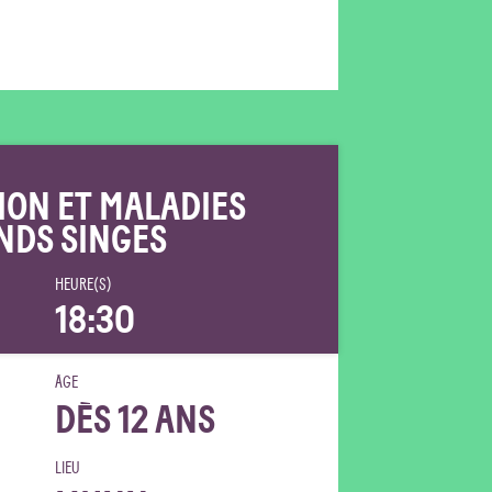
ION ET MALADIES
NDS SINGES
HEURE(S)
18:30
ÂGE
DÈS 12 ANS
LIEU