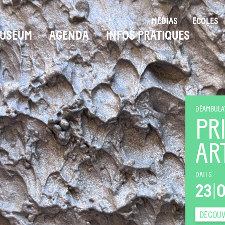
MÉDIAS
ÉCOLES
USÉUM
AGENDA
INFOS PRATIQUES
DÉAMBULAT
PR
AR
DATES
23
|
DÉCOUV