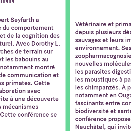
ert Seyfarth a
Vétérinaire et prim
ude du comportement
depuis plusieurs d
et de la cognition des
sauvages et leurs in
turel. Avec Dorothy L.
environnement. Ses
ches de terrain sur
zoopharmacognosie 
et les babouins au
nouvelles molécules
t notamment montré
les parasites digest
 de communication et
les moustiques à par
les primates. Cette
les chimpanzés. À p
aboration avec
notamment en Ougand
vite à une découverte
fascinants entre c
es mécanismes
biodiversité et san
. Cette conférence se
conférence proposée
Neuchâtel, qui invit