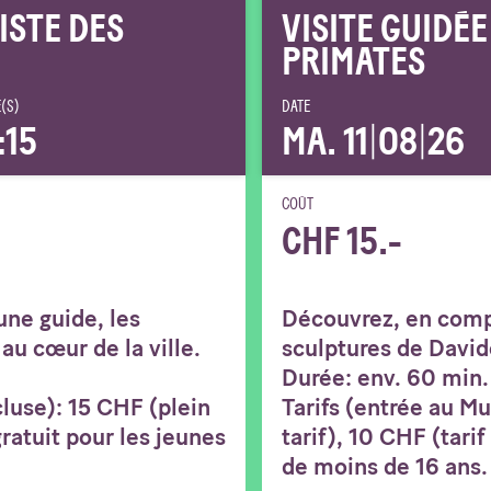
PISTE DES
VISITE GUIDÉE
PRIMATES
(S)
DATE
:15
MA. 11
|
08
|
26
COÛT
CHF 15.-
ne guide, les
Découvrez, en comp
au cœur de la ville.
sculptures de Davide
Durée: env. 60 min.
luse): 15 CHF (plein
Tarifs (entrée au M
 gratuit pour les jeunes
tarif), 10 CHF (tarif
de moins de 16 ans.