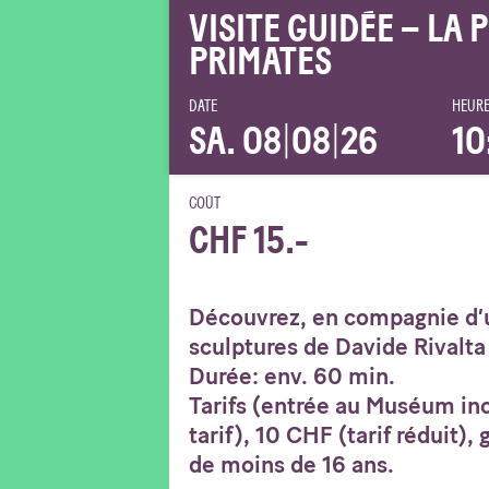
VISITE GUIDÉE – LA 
PRIMATES
DATE
HEURE
SA. 08
|
08
|
26
10
COÛT
CHF 15.-
Découvrez, en compagnie d’u
sculptures de Davide Rivalta 
Durée: env. 60 min.
Tarifs (entrée au Muséum inc
tarif), 10 CHF (tarif réduit),
de moins de 16 ans.