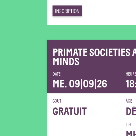
INSCRIPTION
PRIMATE SOCIETIES 
MINDS
DATE
HEURE
ME. 09
|
09
|
26
18
COÛT
ÂGE
GRATUIT
DÈ
LIEU
M