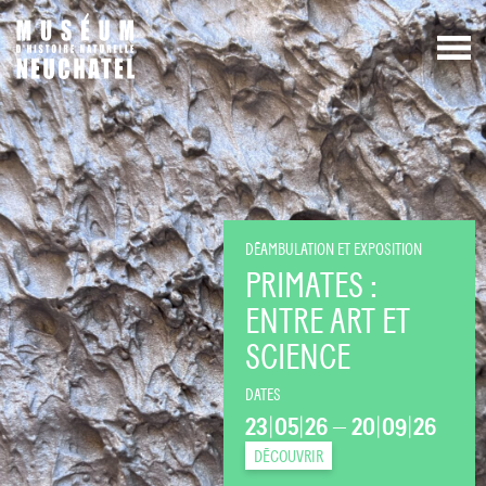
DÉAMBULATION ET EXPOSITION
PRIMATES :
ENTRE ART ET
SCIENCE
DATES
23
|
05
|
26
—
20
|
09
|
26
DÉCOUVRIR