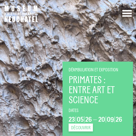
DÉAMBULATION ET EXPOSITION
PRIMATES :
ENTRE ART ET
SCIENCE
DATES
23
|
05
|
26
—
20
|
09
|
26
DÉCOUVRIR