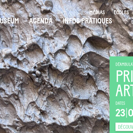
MÉDIAS
ÉCOLES
USÉUM
AGENDA
INFOS PRATIQUES
DÉAMBULAT
PR
AR
DATES
23
|
DÉCOUV