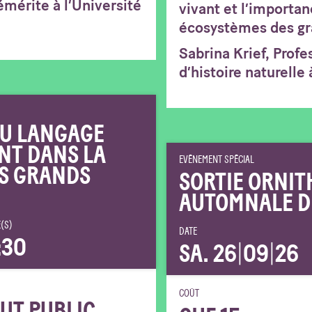
émérite à l’Université
vivant et l’importan
écosystèmes des gr
Sabrina Krief, Prof
d’histoire naturelle 
 DU LANGAGE
NT DANS LA
EVÉNEMENT SPÉCIAL
S GRANDS
SORTIE ORNIT
AUTOMNALE D
(S)
DATE
:30
SA. 26
|
09
|
26
COÛT
UT PUBLIC