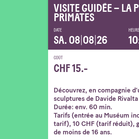
VISITE GUIDÉE – LA 
PRIMATES
DATE
HEURE
SA. 08
|
08
|
26
10
COÛT
CHF 15.-
Découvrez, en compagnie d’u
sculptures de Davide Rivalta 
Durée: env. 60 min.
Tarifs (entrée au Muséum inc
tarif), 10 CHF (tarif réduit),
de moins de 16 ans.