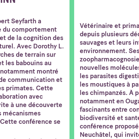
ert Seyfarth a
Vétérinaire et prim
ude du comportement
depuis plusieurs d
et de la cognition des
sauvages et leurs in
turel. Avec Dorothy L.
environnement. Ses
ches de terrain sur
zoopharmacognosie 
et les babouins au
nouvelles molécules
t notamment montré
les parasites digest
 de communication et
les moustiques à par
les primates. Cette
les chimpanzés. À p
aboration avec
notamment en Ougand
vite à une découverte
fascinants entre c
es mécanismes
biodiversité et san
. Cette conférence se
conférence proposée
Neuchâtel, qui invit