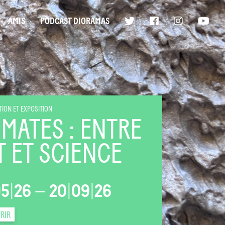
AMIS
PODCAST DIORAMAS
ION ET EXPOSITION
IMATES : ENTRE
T ET SCIENCE
05
|
26
—
20
|
09
|
26
RIR