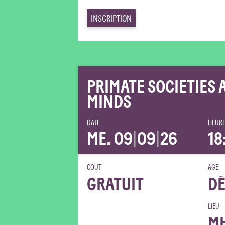
INSCRIPTION
PRIMATE SOCIETIES 
MINDS
DATE
HEURE
ME. 09
|
09
|
26
18
COÛT
ÂGE
GRATUIT
DÈ
LIEU
M