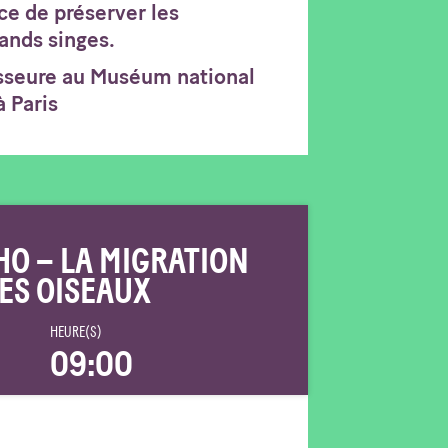
ce de préserver les
ands singes.
esseure au Muséum national
à Paris
HO – LA MIGRATION
ES OISEAUX
HEURE(S)
09:00