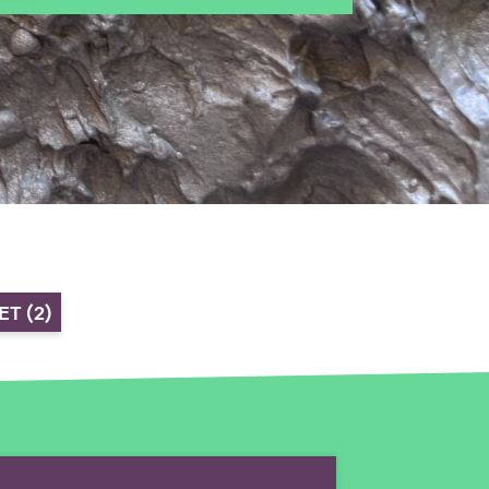
LET
(2)