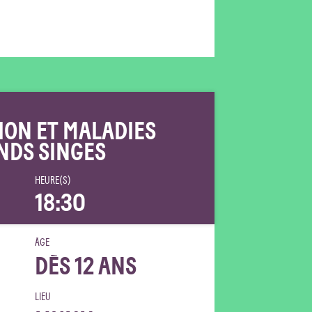
ION ET MALADIES
NDS SINGES
HEURE(S)
18:30
ÂGE
DÈS 12 ANS
LIEU