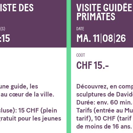
PISTE DES
VISITE GUIDÉE
PRIMATES
(S)
DATE
:15
MA. 11
|
08
|
26
COÛT
CHF 15.-
ne guide, les
Découvrez, en comp
au cœur de la ville.
sculptures de Davide
Durée: env. 60 min.
luse): 15 CHF (plein
Tarifs (entrée au M
 gratuit pour les jeunes
tarif), 10 CHF (tarif
de moins de 16 ans.