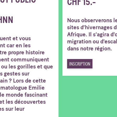
CHF 15.-
HNN
Nous observerons le
sites d’hivernages d
Afrique. Il s’agira d
guent et vous
migration ou d’esca
nt car en les
dans notre région.
tre propre histoire
ment communiquent
INSCRIPTION
ou les gorilles et que
s gestes sur
in ? Lors de cette
rimatologue Emilie
 le monde fascinant
et les découvertes
es sur leur