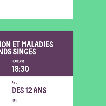
ION ET MALADIES
NDS SINGES
HEURE(S)
18:30
ÂGE
DÈS 12 ANS
LIEU