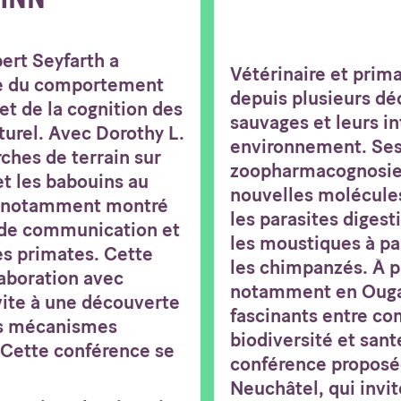
ert Seyfarth a
Vétérinaire et prim
ude du comportement
depuis plusieurs d
et de la cognition des
sauvages et leurs in
turel. Avec Dorothy L.
environnement. Ses
ches de terrain sur
zoopharmacognosie 
et les babouins au
nouvelles molécules
t notamment montré
les parasites digest
 de communication et
les moustiques à par
les primates. Cette
les chimpanzés. À p
aboration avec
notamment en Ougand
vite à une découverte
fascinants entre c
es mécanismes
biodiversité et san
. Cette conférence se
conférence proposée
Neuchâtel, qui invit