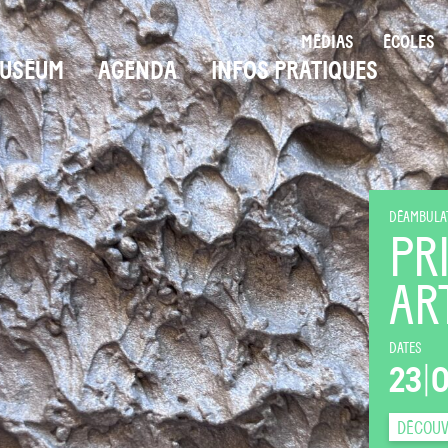
MÉDIAS
ÉCOLES
USÉUM
AGENDA
INFOS PRATIQUES
DÉAMBULAT
PR
AR
DATES
23
|
DÉCOUV