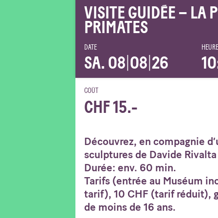
VISITE GUIDÉE – LA 
PRIMATES
DATE
HEURE
SA. 08
|
08
|
26
10
COÛT
CHF 15.-
Découvrez, en compagnie d’u
sculptures de Davide Rivalta 
Durée: env. 60 min.
Tarifs (entrée au Muséum inc
tarif), 10 CHF (tarif réduit),
de moins de 16 ans.