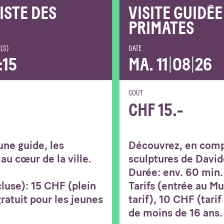
PISTE DES
VISITE GUIDÉE
PRIMATES
(S)
DATE
:15
MA. 11
|
08
|
26
COÛT
CHF 15.-
ne guide, les
Découvrez, en comp
au cœur de la ville.
sculptures de Davide
Durée: env. 60 min.
luse): 15 CHF (plein
Tarifs (entrée au M
 gratuit pour les jeunes
tarif), 10 CHF (tarif
de moins de 16 ans.