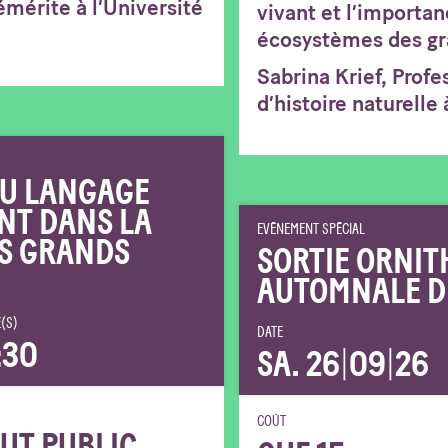
émérite à l’Université
vivant et l’importan
écosystèmes des gr
Sabrina Krief, Prof
d’histoire naturelle 
 DU LANGAGE
NT DANS LA
EVÉNEMENT SPÉCIAL
S GRANDS
SORTIE ORNIT
AUTOMNALE D
(S)
DATE
:30
SA. 26
|
09
|
26
COÛT
UT PUBLIC