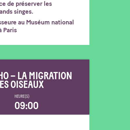
ce de préserver les
ands singes.
esseure au Muséum national
à Paris
HO – LA MIGRATION
ES OISEAUX
HEURE(S)
09:00