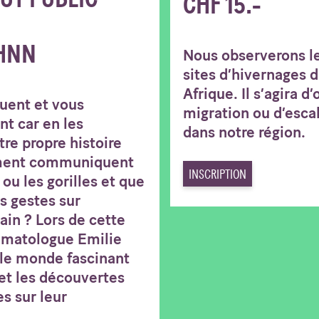
CHF 15.-
HNN
Nous observerons le
sites d’hivernages d
Afrique. Il s’agira d
guent et vous
migration ou d’esca
nt car en les
dans notre région.
tre propre histoire
ment communiquent
INSCRIPTION
ou les gorilles et que
s gestes sur
in ? Lors de cette
rimatologue Emilie
 le monde fascinant
et les découvertes
es sur leur