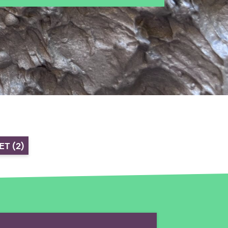
LET
(2)