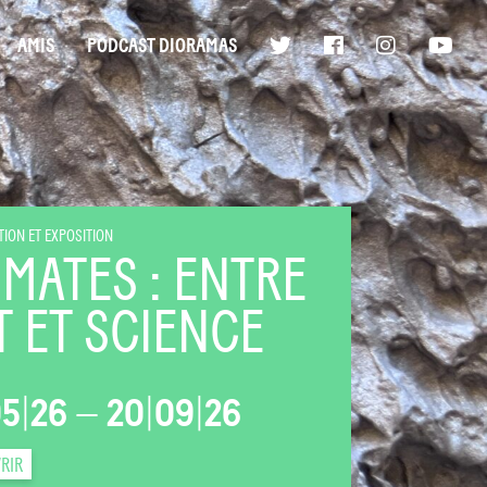
AMIS
PODCAST DIORAMAS
ION ET EXPOSITION
IMATES : ENTRE
T ET SCIENCE
05
|
26
—
20
|
09
|
26
RIR