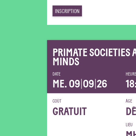
INSCRIPTION
PRIMATE SOCIETIES 
MINDS
DATE
HEURE
ME. 09
|
09
|
26
18
COÛT
ÂGE
GRATUIT
DÈ
LIEU
M