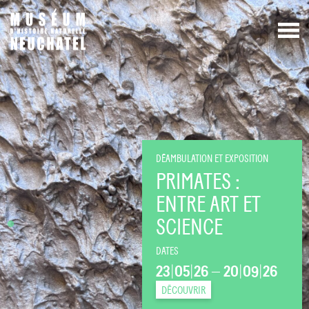
DÉAMBULATION ET EXPOSITION
PRIMATES :
ENTRE ART ET
SCIENCE
DATES
23
|
05
|
26
—
20
|
09
|
26
DÉCOUVRIR