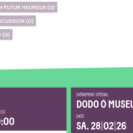
UN FUTUR HEUREUX
(0)
SCUSSION
(0)
O
(0)
EVÉNEMENT SPÉCIAL
DODO Ô MUSE
(S)
DATE
:00
SA. 28
|
02
|
26