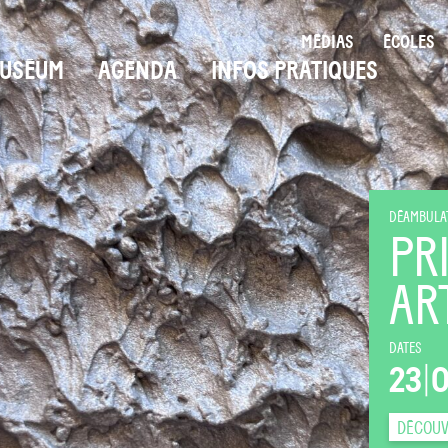
MÉDIAS
ÉCOLES
USÉUM
AGENDA
INFOS PRATIQUES
DÉAMBULAT
PR
AR
DATES
23
|
DÉCOUV