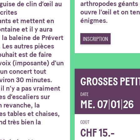
arthropodes géants
uise de clin d’œil au
ouvre l’œil et on ten
crites
énigmes.
ants et mettent en
taine et il y aura
 la baleine de Prévert
INSCRIPTION
Les autres pièces
uhait est de faire
 voix (imposante) d’un
t un concert tout
GROSSES PETI
nviron 30 minutes.
il n’y a pas vraiment
DATE
s d’escaliers sur
ME. 07
|
01
|
26
n revanche, la
s tables et chaises,
nd très bien la
COÛT
CHF 15.-