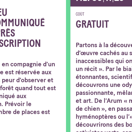
EU
COÛT
OMMUNIQUÉ
GRATUIT
RÈS
SCRIPTION
Partons à la découv
d’œuvre cachés au s
inaccessibles qui o
e en compagnie d’un
un récit ». Par le b
e est réservée aux
étonnantes, scienti
s peur d’observer et
découvrons une ody
 forêt quand tout est
passionnante, mêlan
niqué aux
et art. De l’Arum «
. Prévoir le
de chien », en passa
bre de places est
hyménoptères ou l’« 
découvrirons des b