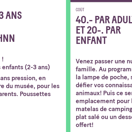
COÛT
3 ANS
40.- PAR ADU
ET 20-. PAR
HNN
ENFANT
 !
Venez passer une nu
 enfants (2-3 ans)
famille. Au program
la lampe de poche, 
ans pression, en
défier vos connaissa
re du musée, pour les
animaux! Puis ce se
parents. Poussettes
emplacement pour la
matelas de camping,
plat salé ou un desse
offert!