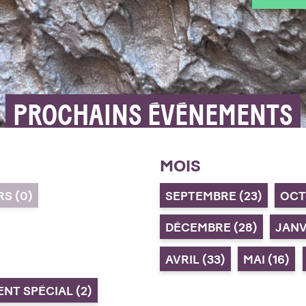
PROCHAINS ÉVÉNEMENTS
MOIS
ERS
(0)
SEPTEMBRE
(23)
OC
DÉCEMBRE
(28)
JAN
AVRIL
(33)
MAI
(16)
ENT SPÉCIAL
(2)