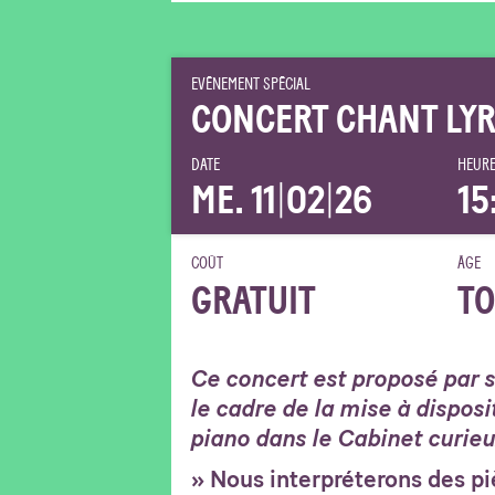
EVÉNEMENT SPÉCIAL
CONCERT CHANT LYR
DATE
HEURE
ME. 11
|
02
|
26
15
COÛT
ÂGE
GRATUIT
TO
Ce concert est proposé par 
le cadre de la mise à disposi
piano dans le Cabinet curieu
» Nous interpréterons des pi