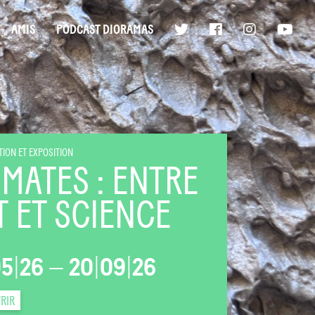
AMIS
PODCAST DIORAMAS
ION ET EXPOSITION
IMATES : ENTRE
T ET SCIENCE
05
|
26
—
20
|
09
|
26
RIR