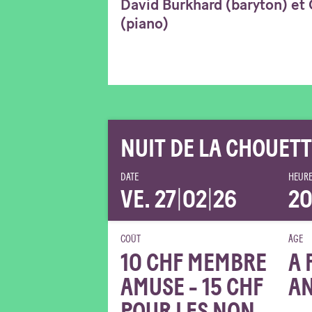
David Burkhard (baryton) et
(piano)
NUIT DE LA CHOUET
DATE
HEURE
VE. 27
|
02
|
26
20
COÛT
ÂGE
10 CHF MEMBRE
A 
AMUSE - 15 CHF
A