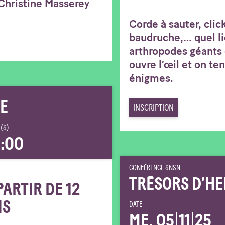
 Christine Masserey
Corde à sauter, clic
baudruche,… quel li
arthropodes géants
ouvre l’œil et on ten
énigmes.
TE
INSCRIPTION
(S)
:00
CONFÉRENCE SNSN
TRÉSORS D’HE
PARTIR DE 12
NS
DATE
ME. 05
|
11
|
25