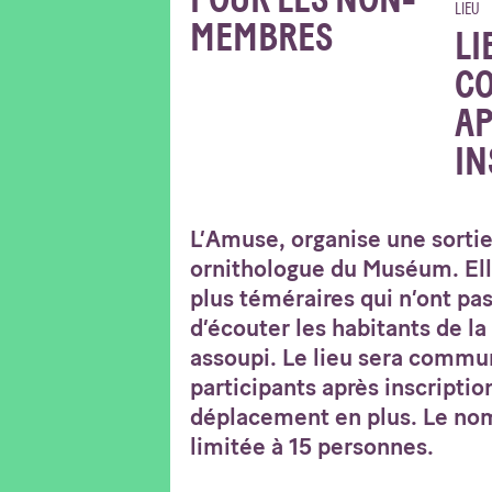
POUR LES NON-
LIEU
MEMBRES
LI
C
AP
IN
L’Amuse, organise une sorti
ornithologue du Muséum. Ell
plus téméraires qui n’ont pa
d’écouter les habitants de la
assoupi. Le lieu sera commu
participants après inscription
déplacement en plus. Le nom
limitée à 15 personnes.