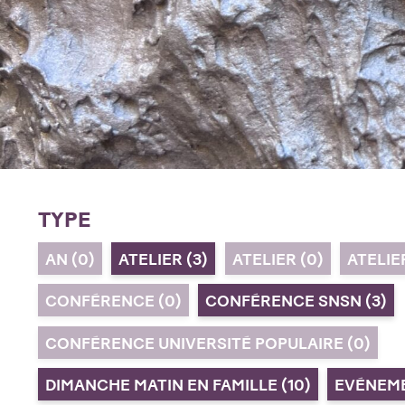
TYPE
AN
(0)
ATELIER
(3)
ATELIER
(0)
ATELI
CONFÉRENCE
(0)
CONFÉRENCE SNSN
(3)
CONFÉRENCE UNIVERSITÉ POPULAIRE
(0)
DIMANCHE MATIN EN FAMILLE
(10)
EVÉNEM