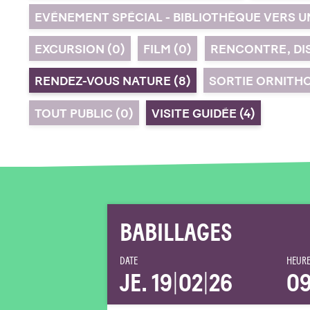
EVÉNEMENT SPÉCIAL - BIBLIOTHÈQUE VERS 
EXCURSION
(0)
FILM
(0)
RENCONTRE, DI
RENDEZ-VOUS NATURE
(8)
SORTIE ORNITH
TOUT PUBLIC
(0)
VISITE GUIDÉE
(4)
BABILLAGES
DATE
HEURE
JE. 19
|
02
|
26
09