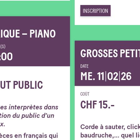
INSCRIPTION
IQUE – PIANO
(S)
GROSSES PETI
:00
DATE
ME. 11
|
02
|
26
UT PUBLIC
COÛT
CHF 15.-
ses interprètes dans
tion du public d’un
x.
Corde à sauter, clic
baudruche,… quel li
èces en français qui